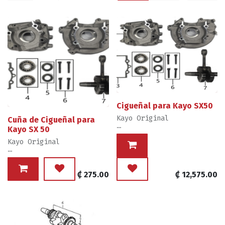
Cigueñal para Kayo SX50
Kayo Original
Cuña de Cigueñal para
Kayo SX 50
Ventas por Unidad, Item 7
del Grafico
Kayo Original
Nivel de Mecánica para
Ventas por Unidad,
Reemplazo: Experto
Elementos 8 del Dibujo
₡
275.00
₡
12,575.00
Nivel de Mecánica de
Reemplazo: Experto