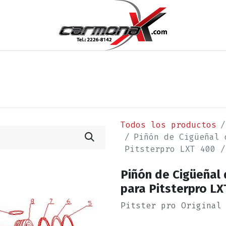
os
Noticias
Cita
Contáctenos
Términos y Condi
Todos los productos
Piñón de Cigüeñal 
Pitsterpro LXT 400 /
Piñón de Cigüeñal 
para Pitsterpro LX
Pitster pro Original