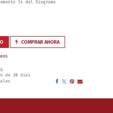
lemento 14 del Diagrama
TO
COMPRAR AHORA
seos
es
ón de 30 días
rales