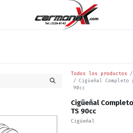
os
Noticias
Cita
Contáctenos
Términos y Condi
Todos los productos
Cigüeñal Completo 
90cc
Cigüeñal Completo
TS 90cc
Cigüeñal