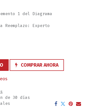
lemento 1 del Diagrama
ra Reemplazo: Experto
TO
COMPRAR AHORA
seos
es
ón de 30 días
rales