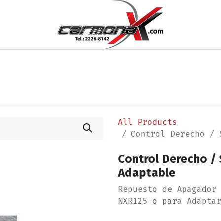
cios
Blog
Appointment
Contact us
Términos y 
All Products
Control Derecho / 
Control Derecho /
Adaptable
Repuesto de Apagador
NXR125 o para Adapta