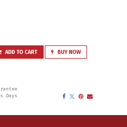
ADD TO CART
BUY NOW
arantee
ss Days