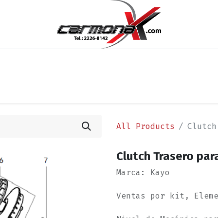
cios
Blog
Appointment
Contact us
Términos y 
All Products
Clutch
Clutch Trasero par
Marca: Kayo
Ventas por kit, Elem