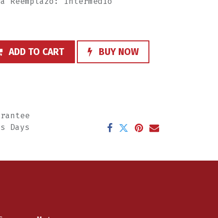
ra Reemplazo: Intermedio
ADD TO CART
BUY NOW
arantee
ss Days