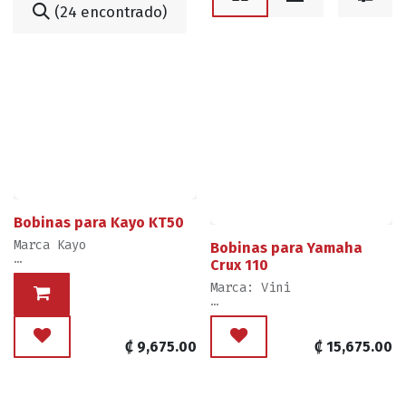
(24 encontrado)
Bobinas para Kayo KT50
Marca Kayo
Bobinas para Yamaha
Crux 110
Ventas por Unidad,
Elementos 2
Marca: Vini
Nivel de Mecánica para
Ventas por Unidad, Imagen
Reemplazo: Experto
con Carácter Ilustrativo
del Producto
₡
9,675.00
₡
15,675.00
Nivel de Mecánica para
Reemplazo: Experto