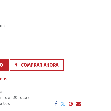
ama
TO
COMPRAR AHORA
seos
es
ón de 30 días
rales