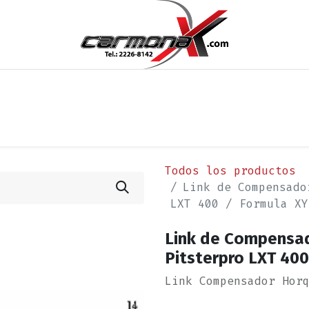
os
Noticias
Cita
Contáctenos
Términos y Condi
Todos los productos
Link de Compensado
LXT 400 / Formula XY
Link de Compensad
Pitsterpro LXT 400
Link Compensador Hor