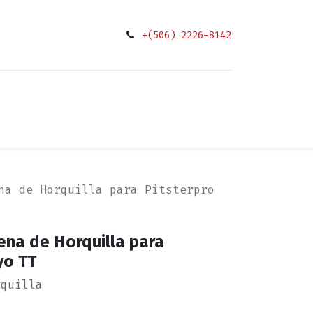
+(506) 2226-8142
0
ciones
na de Horquilla para Pitsterpro
ena de Horquilla para
yo TT
rquilla