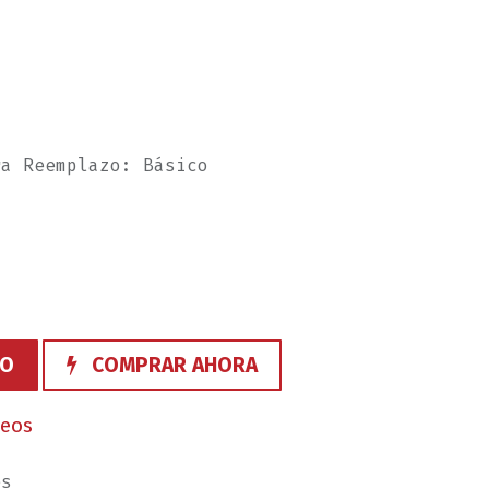
ra Reemplazo: Básico
TO
COMPRAR AHORA
seos
es