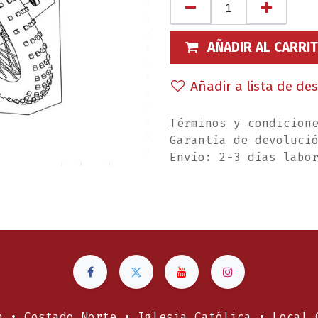
AÑADIR AL CARRI
Añadir a lista de de
Términos y condicion
Garantía de devoluci
Envío: 2-3 días labo
n • Costado Norte • Iglesia Católica • Local 