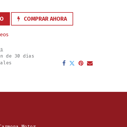
TO
COMPRAR AHORA
seos
es
ón de 30 días
rales
Carmona Motor