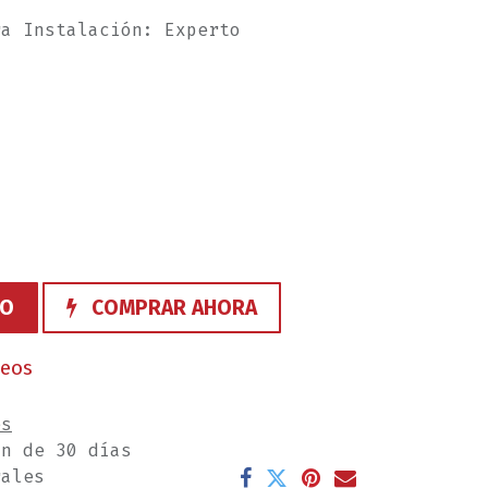
ra Instalación: Experto
TO
COMPRAR AHORA
seos
es
ón de 30 días
rales