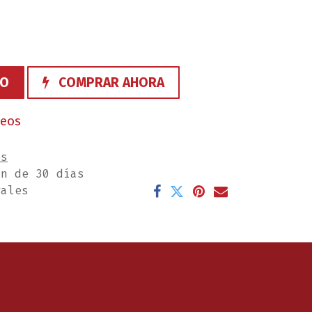
TO
COMPRAR AHORA
seos
es
ón de 30 días
rales