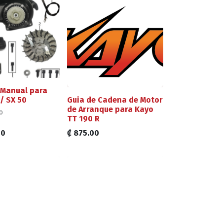
 Manual para
/ SX 50
Guia de Cadena de Motor
de Arranque para Kayo
o
TT 190 R
r Kit, Elemento
00
₡
875.00
grama
Mecánica de
: Intermedio