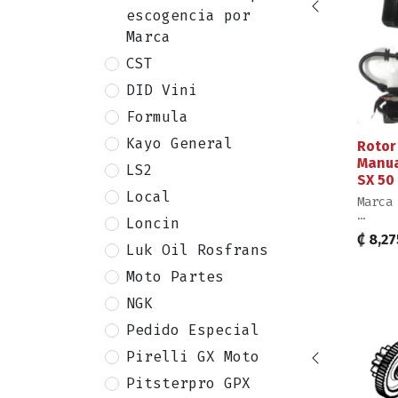
escogencia por
Marca
CST
DID Vini
Formula
Kayo General
Rotor
Manua
LS2
SX 50 
Local
Marca
Loncin
Venta
₡
8,27
2 del
Luk Oil Rosfrans
Nivel
Moto Partes
Reemp
NGK
Pedido Especial
Pirelli GX Moto
Pitsterpro GPX