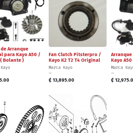
 de Arranque
l para Kayo A50 /
Fan Clutch Pitsterpro /
Arranque
( Bolante )
Kayo K2 T2 T4 Original
Kayo A50 
 Kayo
Marca Kayo
Marca Kay
s por Kit, Elemento
Ventas por Unidad,
Ventas po
5.00
₡
13,895.00
₡
12,975.
 Diagrama
Producto según Imagen
6 del Dia
 de Mecánica de
Nivel de Mecánica para
Nivel de 
lazo: Intermedio
Reemplazo: Experto
Reemplazo