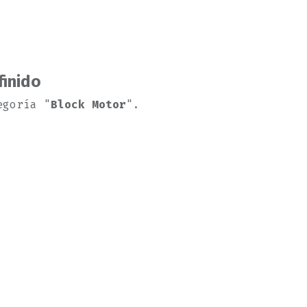
finido
egoría "
Block Motor
".