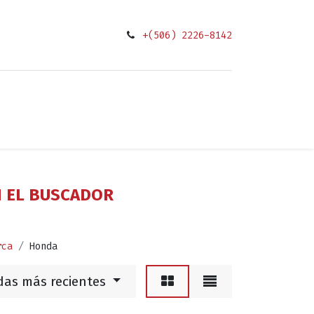
+(506) 2226-8142
0
ciones
N EL BUSCADOR
rca
Honda
das más recientes