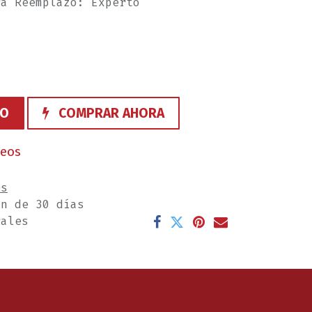
ra Reemplazo: Experto
TO
COMPRAR AHORA
seos
es
ón de 30 días
rales