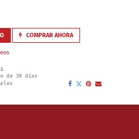
TO
COMPRAR AHORA
seos
es
ón de 30 días
rales