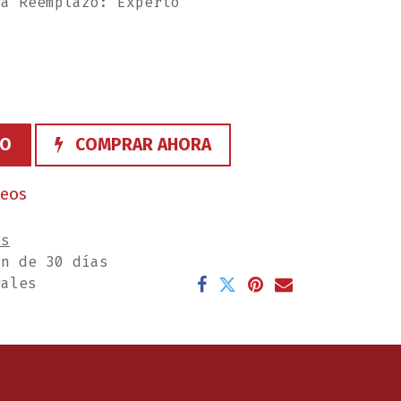
ra Reemplazo: Experto
TO
COMPRAR AHORA
seos
es
ón de 30 días
rales