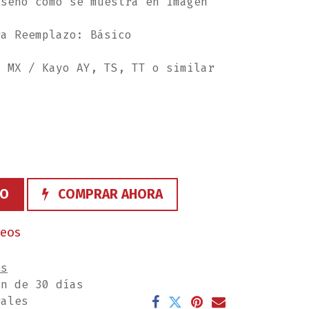
iseño como se muestra en Imagen
ra Reemplazo: Básico
, MX / Kayo AY, TS, TT o similar
TO
COMPRAR AHORA
seos
es
ón de 30 días
rales