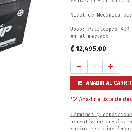
Ventas por Unidad, D
Nivel de Mecánica pa
Usos: Pitsterpro XJR
en el mercado
₡
12,495.00
AÑADIR AL CARRI
Añadir a lista de de
Términos y condicion
Garantía de devoluci
Envío: 2-3 días labo