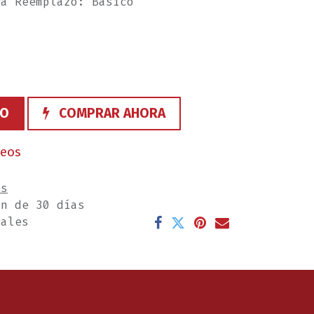
ra Reemplazo: Básico
TO
COMPRAR AHORA
seos
es
ón de 30 días
rales