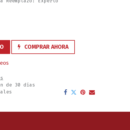
ra Reemplazo: Experto
TO
COMPRAR AHORA
seos
es
ón de 30 días
rales