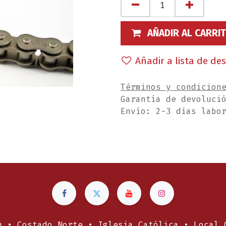
AÑADIR AL CARRI
Añadir a lista de de
Términos y condicion
Garantía de devoluci
Envío: 2-3 días labo
n • Costado Norte • Iglesia Católica • Local 