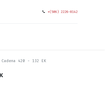
+(506) 2226-8142
0
ciones
Cadena 420 - 132 EK
EK