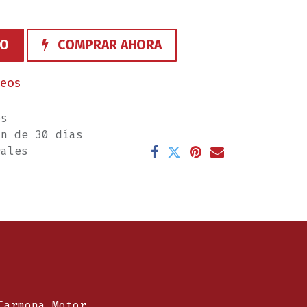
TO
COMPRAR AHORA
seos
es
ón de 30 días
rales
Carmona Motor