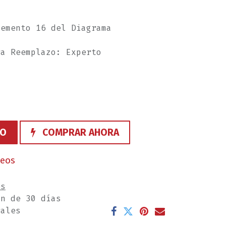
lemento 16 del Diagrama
ra Reemplazo: Experto
TO
COMPRAR AHORA
seos
es
ón de 30 días
rales