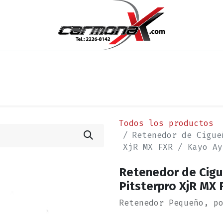
os
Noticias
Cita
Contáctenos
Términos y Condi
Todos los productos
Retenedor de Cigue
XjR MX FXR / Kayo Ay
Retenedor de Cigue
Pitsterpro XjR MX 
Retenedor Pequeño, p