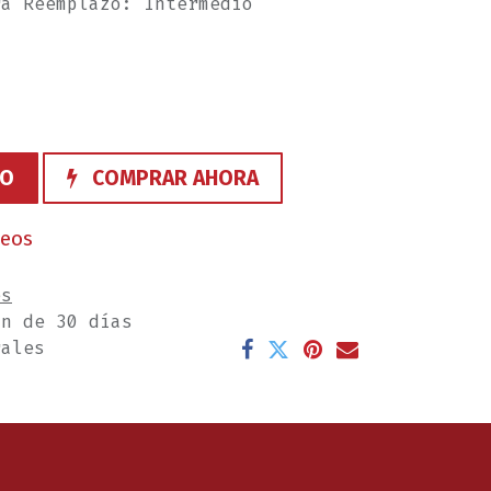
ra Reemplazo: Intermedio
TO
COMPRAR AHORA
seos
es
ón de 30 días
rales