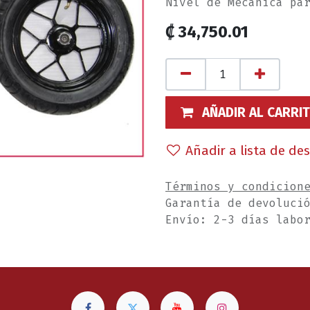
Nivel de Mecánica pa
₡
34,750.01
AÑADIR AL CARRI
Añadir a lista de de
Términos y condicion
Garantía de devoluci
Envío: 2-3 días labo