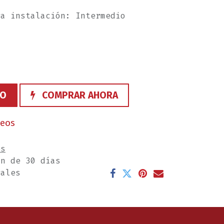
ra instalación: Intermedio
TO
COMPRAR AHORA
seos
es
ón de 30 días
rales