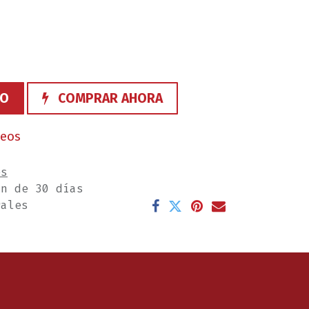
TO
COMPRAR AHORA
seos
es
ón de 30 días
rales