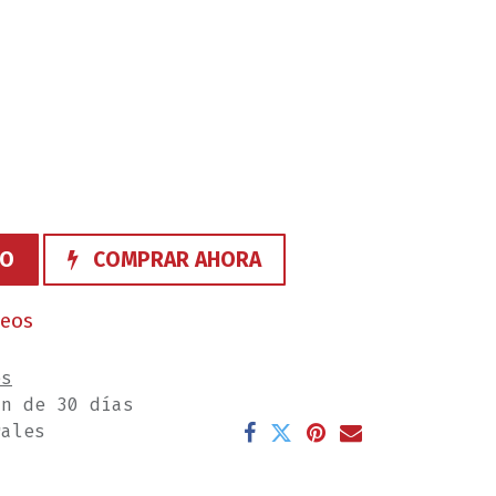
TO
COMPRAR AHORA
seos
es
ón de 30 días
rales