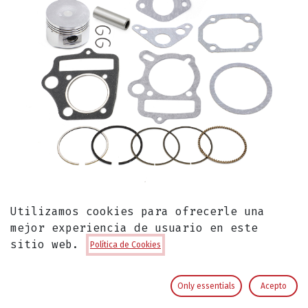
Utilizamos cookies para ofrecerle una
mejor experiencia de usuario en este
Piston Kit para Pitsterpro MX / Kayo
sitio web.
Política de Cookies
TTR TSD 110 cc
Piston Kit para motor linea 110 cc
Only essentials
Acepto