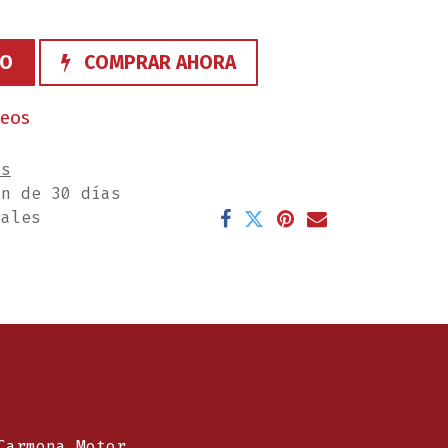
TO
COMPRAR AHORA
seos
es
ón de 30 días
rales
Carmona Motor