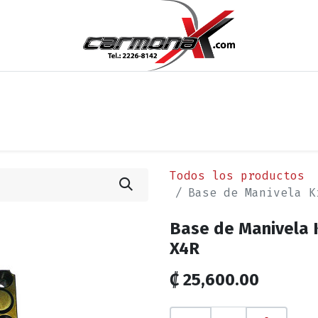
os
Noticias
Cita
Contáctenos
Términos y Condi
Todos los productos
Base de Manivela K
Base de Manivela K
X4R
₡
25,600.00