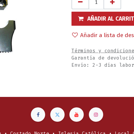
AÑADIR AL CARRI
Añadir a lista de de
Términos y condicion
Garantía de devoluci
Envío: 2-3 días labo
n • Costado Norte • Iglesia Católica • Local 