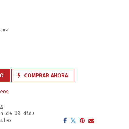
rama
TO
COMPRAR AHORA
seos
es
ón de 30 días
rales