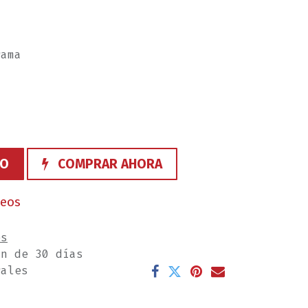
rama
TO
COMPRAR AHORA
seos
es
ón de 30 días
rales