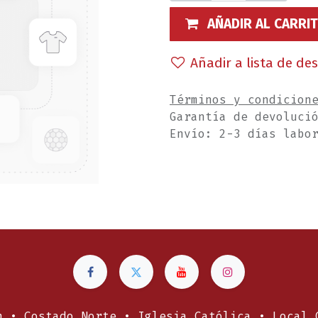
AÑADIR AL CARRI
Añadir a lista de de
Términos y condicion
Garantía de devoluci
Envío: 2-3 días labo
n • Costado Norte • Iglesia Católica • Local 