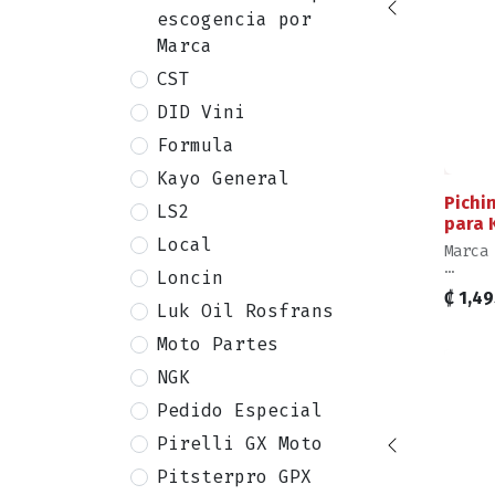
escogencia por
Marca
CST
DID Vini
Formula
Kayo General
Pichi
LS2
para 
Local
Marca
Loncin
Acces
₡
1,49
Mezcl
Luk Oil Rosfrans
2 tie
Moto Partes
Nivel
Uso: 
NGK
Pedido Especial
Pirelli GX Moto
Pitsterpro GPX