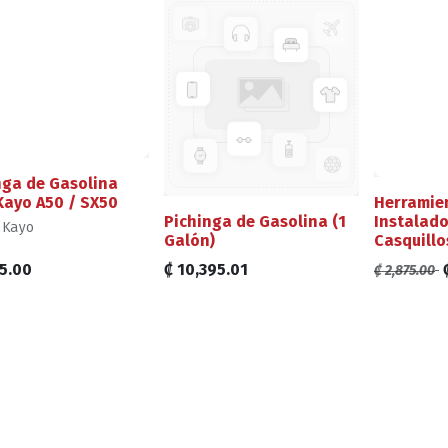
nga de Gasolina
Kayo A50 / SX50
Herramie
Pichinga de Gasolina (1
Instalado
 Kayo
Galón)
Casquillo
orios Original con
5.00
₡
10,395.01
₡
2,875.00
a Exacta para Motos
mpos Kayo
 de Mecánica para
Básico