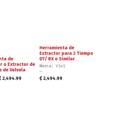
Herramienta de
Extractor para 2 Tiempo
nta de
DT/ RX o Similar
r o Extractor de
Marca: Vini
s de Valvula
Ventas por Unidad,
₡
2,494.99
₡
2,494.99
Elemento como se muestra
en Imagen