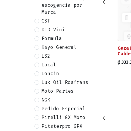
escogencia por
Marca
CST
DID Vini
Formula
Kayo General
Gaza 
Cable
LS2
₡
333.
Local
Loncin
Luk Oil Rosfrans
Moto Partes
NGK
Pedido Especial
Pirelli GX Moto
Pitsterpro GPX