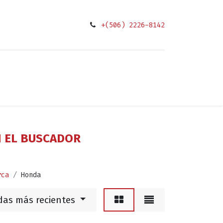
+(506) 2226-8142
0
ciones
N EL BUSCADOR
rca
Honda
das más recientes