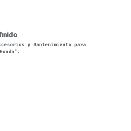
finido
ccesorios y Mantenimiento para
Honda
".