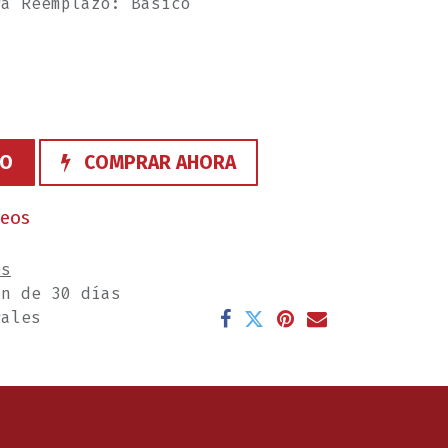
ra Reemplazo: Básico
TO
COMPRAR AHORA
seos
es
ón de 30 días
rales