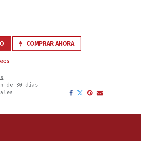
TO
COMPRAR AHORA
seos
es
ón de 30 días
rales