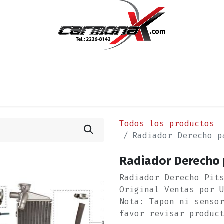
os
Noticias
Cita
Contáctenos
Términos y Condi
Todos los productos
Radiador Derecho p
Radiador Derecho 
Radiador Derecho Pit
Original Ventas por 
Nota: Tapon ni senso
favor revisar produc