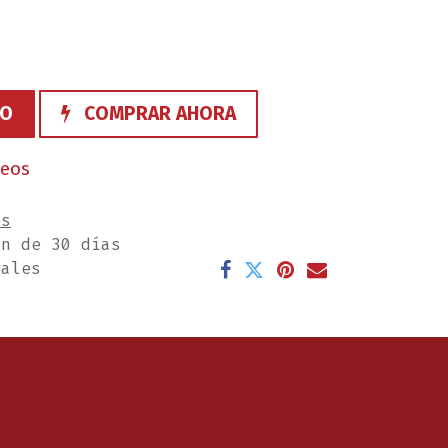
TO
COMPRAR AHORA
seos
es
ón de 30 días
rales