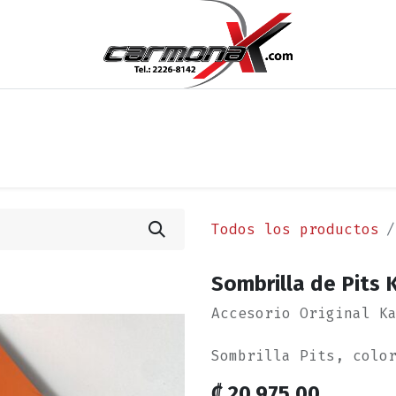
os
Noticias
Cita
Contáctenos
Términos y Condi
Todos los productos
Sombrilla de Pits 
Accesorio Original K
Sombrilla Pits, colo
₡
20,975.00