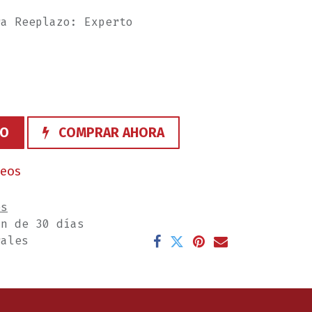
ra Reeplazo: Experto
TO
COMPRAR AHORA
seos
es
ón de 30 días
rales