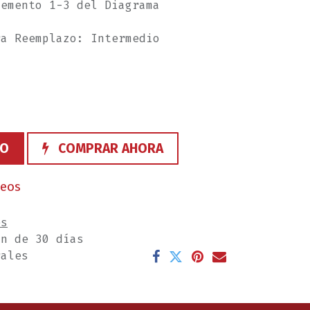
lemento 1-3 del Diagrama
ra Reemplazo: Intermedio
TO
COMPRAR AHORA
seos
es
ón de 30 días
rales