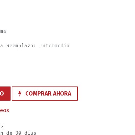
ama
ra Reemplazo: Intermedio
TO
COMPRAR AHORA
seos
es
ón de 30 días