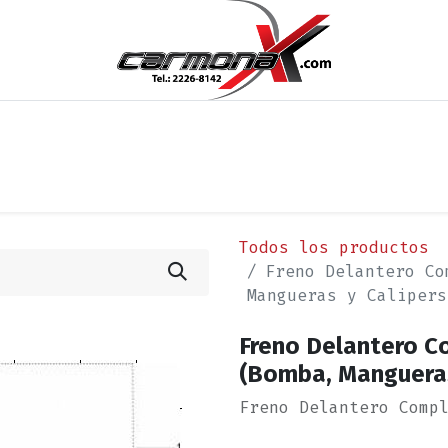
os
Noticias
Cita
Contáctenos
Términos y Condi
Todos los productos
Freno Delantero Co
Mangueras y Calipers
Freno Delantero C
(Bomba, Mangueras
Freno Delantero Comp