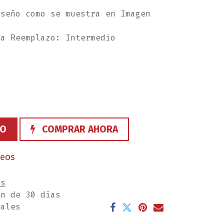
iseño como se muestra en Imagen
ra Reemplazo: Intermedio
TO
COMPRAR AHORA
seos
es
ón de 30 días
rales