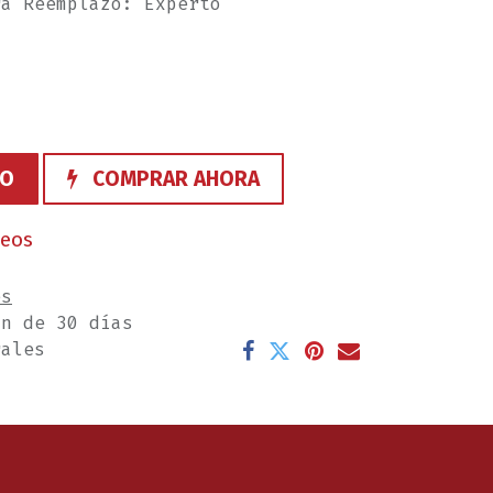
ra Reemplazo: Experto
TO
COMPRAR AHORA
seos
es
ón de 30 días
rales