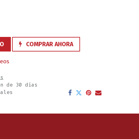
TO
COMPRAR AHORA
seos
es
ón de 30 días
rales