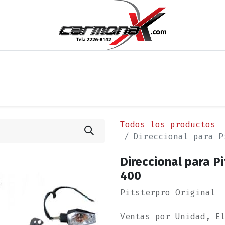
os
Noticias
Cita
Contáctenos
Términos y Condi
Todos los productos
Direccional para P
Direccional para P
400
Pitsterpro Original
Ventas por Unidad, E