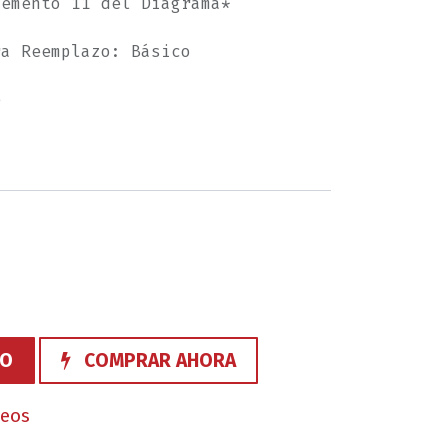
lemento 11 del Diagrama*
ra Reemplazo: Básico
e
TO
COMPRAR AHORA
seos