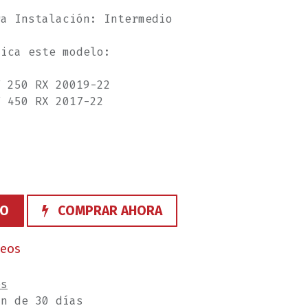
ra Instalación: Intermedio
lica este modelo:
F 250 RX 20019-22
F 450 RX 2017-22
TO
COMPRAR AHORA
seos
es
ón de 30 días