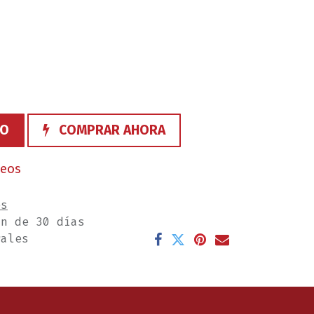
TO
COMPRAR AHORA
seos
es
ón de 30 días
rales