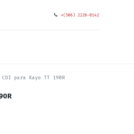
+(506) 2226-8142
0
ciones
CDI para Kayo TT 190R
190R