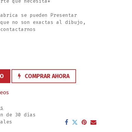
arte que necesita*
Fabrica se pueden Presentar
 que no son exactas al dibujo,
 contactarnos
TO
COMPRAR AHORA
seos
es
ón de 30 días
rales