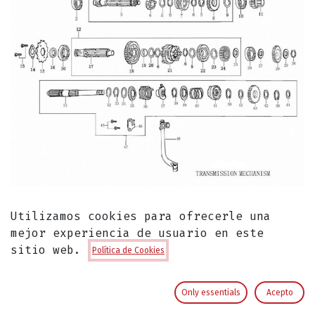
Utilizamos cookies para ofrecerle una
mejor experiencia de usuario en este
Engranaje de Eje de Arranque para
sitio web.
Política de Cookies
Pitsterpro / Kayo 150 – 160 cc
Repuesto de Motor Engranaje Eje Arranque
Only essentials
Acepto
Pitsterpro GPX / Z