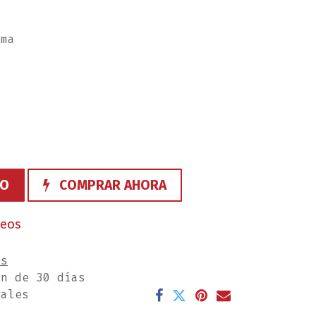
ama
TO
COMPRAR AHORA
seos
es
ón de 30 días
rales