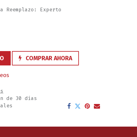
ra Reemplazo: Experto
TO
COMPRAR AHORA
seos
es
ón de 30 días
rales