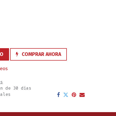
TO
COMPRAR AHORA
seos
es
ón de 30 días
rales